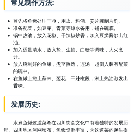
常见制作方法:
首先将鱼鳅处理干净，用盐、料酒、姜片腌制片刻。
准备配菜，如豆芽、青菜等焯水备用，铺在碗底。
锅中热油，放入花椒、干辣椒炒香，加入豆瓣酱炒出红
油。
加入适量清水，放入盐、生抽、白糖等调味，大火煮
开。
放入腌制好的鱼鳅，煮至熟透，连汤一起倒入装有配菜
的碗中。
在鱼鳅上撒上蒜末、葱花、干辣椒段，淋上热油激发出
香味。
发展历史:
水煮鱼鳅这道菜肴在四川饮食文化中有着独特的发展历
程。四川地区河网密布，鱼鳅资源丰富，为这道菜的诞生提