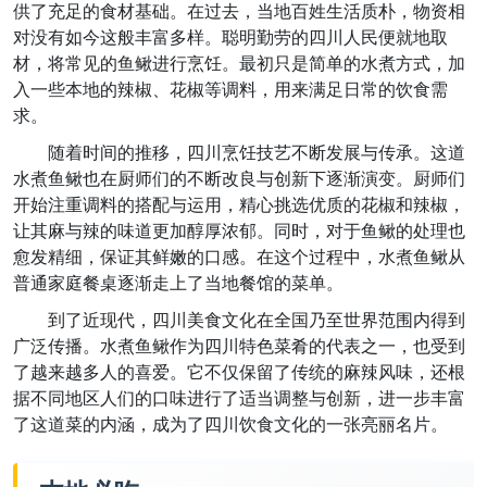
供了充足的食材基础。在过去，当地百姓生活质朴，物资相
对没有如今这般丰富多样。聪明勤劳的四川人民便就地取
材，将常见的鱼鳅进行烹饪。最初只是简单的水煮方式，加
入一些本地的辣椒、花椒等调料，用来满足日常的饮食需
求。
随着时间的推移，四川烹饪技艺不断发展与传承。这道
水煮鱼鳅也在厨师们的不断改良与创新下逐渐演变。厨师们
开始注重调料的搭配与运用，精心挑选优质的花椒和辣椒，
让其麻与辣的味道更加醇厚浓郁。同时，对于鱼鳅的处理也
愈发精细，保证其鲜嫩的口感。在这个过程中，水煮鱼鳅从
普通家庭餐桌逐渐走上了当地餐馆的菜单。
到了近现代，四川美食文化在全国乃至世界范围内得到
广泛传播。水煮鱼鳅作为四川特色菜肴的代表之一，也受到
了越来越多人的喜爱。它不仅保留了传统的麻辣风味，还根
据不同地区人们的口味进行了适当调整与创新，进一步丰富
了这道菜的内涵，成为了四川饮食文化的一张亮丽名片。