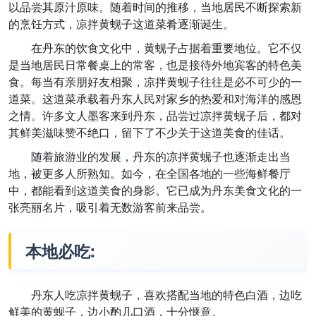
以品尝其原汁原味。随着时间的推移，当地居民不断探索新
的烹饪方式，凉拌黄蚬子这道菜肴逐渐诞生。
在丹东的饮食文化中，黄蚬子占据着重要地位。它不仅
是当地居民日常餐桌上的常客，也是接待外地宾客的特色美
食。每当有亲朋好友相聚，凉拌黄蚬子往往是必不可少的一
道菜。这道菜承载着丹东人民对家乡的热爱和对海洋的感恩
之情。许多文人墨客来到丹东，品尝过凉拌黄蚬子后，都对
其鲜美滋味赞不绝口，留下了不少关于这道美食的佳话。
随着旅游业的发展，丹东的凉拌黄蚬子也逐渐走出当
地，被更多人所熟知。如今，在全国各地的一些海鲜餐厅
中，都能看到这道美食的身影。它已成为丹东美食文化的一
张亮丽名片，吸引着无数游客前来品尝。
本地必吃:
丹东人吃凉拌黄蚬子，喜欢搭配当地的特色白酒，边吃
鲜美的黄蚬子，边小酌几口酒，十分惬意。