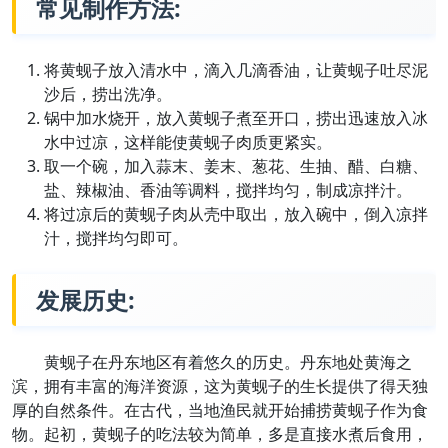
常见制作方法:
将黄蚬子放入清水中，滴入几滴香油，让黄蚬子吐尽泥
沙后，捞出洗净。
锅中加水烧开，放入黄蚬子煮至开口，捞出迅速放入冰
水中过凉，这样能使黄蚬子肉质更紧实。
取一个碗，加入蒜末、姜末、葱花、生抽、醋、白糖、
盐、辣椒油、香油等调料，搅拌均匀，制成凉拌汁。
将过凉后的黄蚬子肉从壳中取出，放入碗中，倒入凉拌
汁，搅拌均匀即可。
发展历史:
黄蚬子在丹东地区有着悠久的历史。丹东地处黄海之
滨，拥有丰富的海洋资源，这为黄蚬子的生长提供了得天独
厚的自然条件。在古代，当地渔民就开始捕捞黄蚬子作为食
物。起初，黄蚬子的吃法较为简单，多是直接水煮后食用，