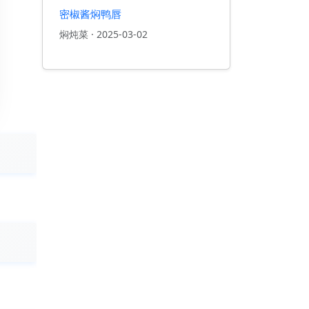
密椒酱焖鸭唇
焖炖菜
·
2025-03-02