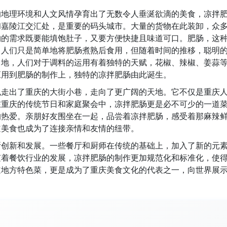
的地理环境和人文风情孕育出了无数令人垂涎欲滴的美食，凉拌
和嘉陵江交汇处，是重要的码头城市。大量的货物在此装卸，众
物的需求既要能填饱肚子，又要方便快捷且味道可口。肥肠，这
，人们只是简单地将肥肠煮熟后食用，但随着时间的推移，聪明
当地，人们对于调料的运用有着独特的天赋，花椒、辣椒、姜蒜
应用到肥肠的制作上，独特的凉拌肥肠由此诞生。
也走出了重庆的大街小巷，走向了更广阔的天地。它不仅是重庆
在重庆的传统节日和家庭聚会中，凉拌肥肠更是必不可少的一道
的热爱。亲朋好友围坐在一起，品尝着凉拌肥肠，感受着那麻辣
道美食也成为了连接亲情和友情的纽带。
断创新和发展。一些餐厅和厨师在传统的基础上，加入了新的元
随着餐饮行业的发展，凉拌肥肠的制作更加规范化和标准化，使
道地方特色菜，更是成为了重庆美食文化的代表之一，向世界展