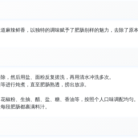
味道麻辣鲜香，以独特的调味赋予了肥肠别样的魅力，去除了原
去除，然后用盐、面粉反复搓洗，再用清水冲洗多次。
酒等进行炖煮，直至肥肠熟透，捞出放凉。
、花椒粉、生抽、醋、盐、糖、香油等，按照个人口味调配均匀
让每段肥肠都裹满料汁。