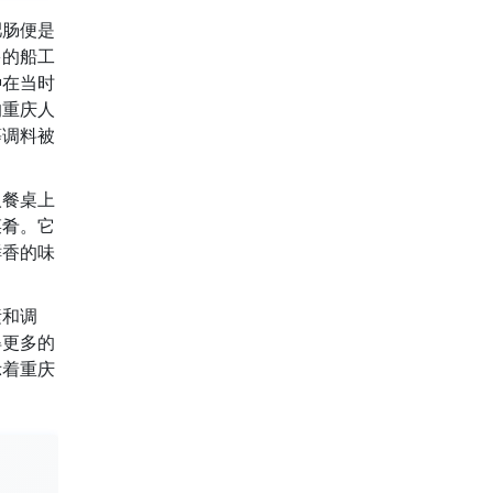
肥肠便是
多的船工
种在当时
的重庆人
等调料被
人餐桌上
菜肴。它
鲜香的味
素和调
得更多的
示着重庆