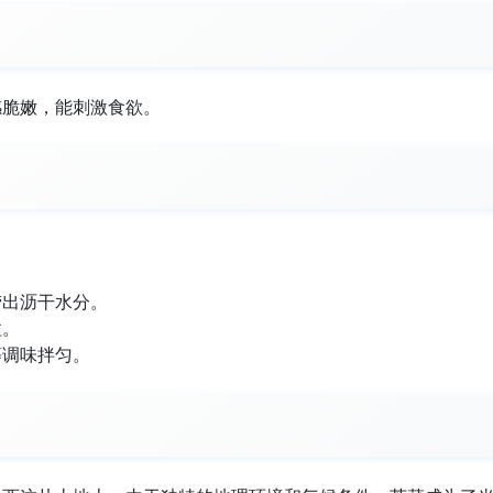
感脆嫩，能刺激食欲。
捞出沥干水分。
粒。
等调味拌匀。