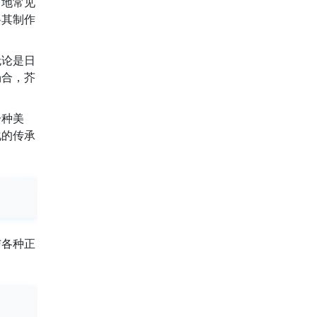
当地常见
将其制作
无论是日
场合，芥
一种美
化的传承
与各种正