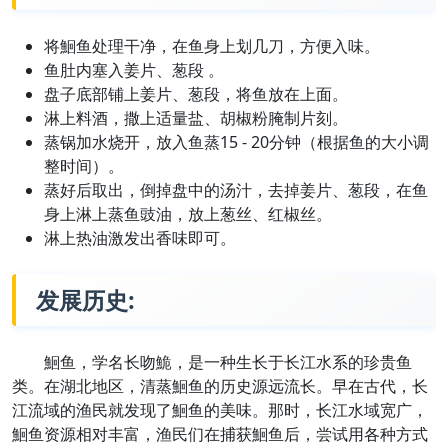
将鮰鱼处理干净，在鱼身上划几刀，方便入味。
鱼肚内塞入姜片、葱段 。
盘子底部铺上姜片、葱段，将鱼放在上面。
淋上料酒，撒上适量盐、胡椒粉腌制片刻。
蒸锅加水烧开，放入鱼蒸15 - 20分钟（根据鱼的大小调
整时间）。
蒸好后取出，倒掉盘中的汤汁，去掉姜片、葱段，在鱼
身上淋上蒸鱼豉油，放上葱丝、红椒丝。
淋上热油激发出香味即可。
发展历史:
鮰鱼，学名长吻鮠，是一种生长于长江水系的珍贵鱼
类。在湖北地区，清蒸鮰鱼的历史源远流长。早在古代，长
江流域的渔民就发现了鮰鱼的美味。那时，长江水域宽广，
鮰鱼资源相对丰富，渔民们在捕获鮰鱼后，尝试用各种方式