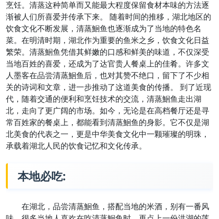
烹饪。清蒸这种简单而又能最大程度保留食材本味的方法逐
渐被人们所喜爱并传承下来。 随着时间的推移，湖北地区的
饮食文化不断发展，清蒸鮰鱼也逐渐成为了当地的特色名
菜。在明清时期，湖北作为重要的鱼米之乡，饮食文化日益
繁荣。清蒸鮰鱼凭借其鲜嫩的口感和鲜美的味道，不仅深受
当地百姓的喜爱，还成为了达官贵人餐桌上的佳肴。许多文
人墨客在品尝清蒸鮰鱼后，也对其赞不绝口，留下了不少相
关的诗词和文章，进一步推动了这道美食的传播。 到了近现
代，随着交通的便利和烹饪技术的交流，清蒸鮰鱼走出湖
北，走向了更广阔的市场。如今，无论是在高档餐厅还是寻
常百姓家的餐桌上，都能看到清蒸鮰鱼的身影。它不仅是湖
北美食的代表之一，更是中华美食文化中一颗璀璨的明珠，
承载着湖北人民的饮食记忆和文化传承。
本地必吃:
在湖北，品尝清蒸鮰鱼，搭配当地的米酒，别有一番风
味。很多当地人喜欢在吃清蒸鮰鱼时，再点上一份洪湖的莲