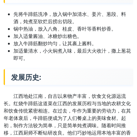
先将牛蹄筋洗净，放入锅中加清水、姜片、葱段、料
酒，炖煮至软烂后捞出切段。
锅中热油，放入八角、桂皮、香叶等香料炒香。
加入适量酱油、冰糖炒出糖色。
放入牛蹄筋翻炒均匀，让其裹上酱料。
加适量清水，小火焖煮入味，最后大火收汁，撒上葱花
即可。
发展历史:
江西地处江南，自古以来物产丰富，饮食文化源远流
长。红烧牛蹄筋这道菜在江西的发展历程与当地的农耕文化
和饮食传统紧密相连。在过去，牛作为重要的劳动力，在其
年老体衰后，牛蹄筋便成为了人们餐桌上的美味食材。起
初，制作方法较为简单，只是简单炖煮调味。随着时间推
移，江西厨师不断钻研改良。他们巧妙地运用本地丰富的香