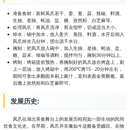
准备食材：新鲜凤爪若干、姜、葱、蒜、辣椒、料酒、
生抽、老抽、蚝油、盐、糖、孜然粉、白芝麻等。
处理凤爪：将凤爪洗净，剪去指甲，切成适当大小。
焯水：锅中加水，放入姜片、葱段、料酒，水开后倒入
凤爪焯水几分钟，捞出沥干水分。
腌制：把凤爪放入碗中，加入生抽、老抽、蚝油、盐、
糖、蒜末、辣椒等调料，搅拌均匀，腌制30分钟以上。
烤制：烤箱提前预热，将腌制好的凤爪放在烤盘上，刷
上一层油，放入烤箱中，用200℃烤15 - 20分钟左右，
期间可拿出来翻面并刷上酱汁，直到表面金黄酥脆。最
后撒上孜然粉和白芝麻即可。
发展历史:
凤爪在湖北美食舞台上的发展历程宛如一部生动的民间
饮食文化史。在早期，凤爪并非像如今这般备受瞩目。在物