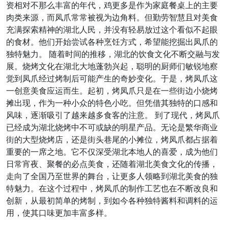
资相对不那么丰富的年代，鸡更多是作为家庭餐桌上的主要
肉类来源，而凤爪常常被视为边角料。但勤劳智慧且对美食
充满探索精神的湖北人民，并没有轻易放过这个看似不起眼
的食材。他们开始尝试各种烹饪方式，希望能挖掘出凤爪的
独特魅力。 随着时间的推移，湖北的饮食文化不断交融与发
展。烧烤文化在湖北大地蓬勃兴起，聪明的厨师们敏锐地察
觉到凤爪经过烤制后可能产生的奇妙变化。于是，烤凤爪这
一创意美食应运而生。起初，烤凤爪只是在一些街边小烧烤
摊出现，作为一种小众的特色小吃。但凭借其独特的口感和
风味，逐渐吸引了越来越多食客的注意。 到了现代，烤凤爪
已经成为湖北烧烤中不可或缺的明星产品。无论是繁华商业
街的大型烧烤店，还是街头巷尾的小摊位，烤凤爪都占据着
重要的一席之地。它不仅深受湖北本地人的喜爱，成为他们
日常宵夜、聚餐的必点美食，还随着湖北美食文化的传播，
走向了全国乃至世界的舞台，让更多人领略到湖北美食的独
特魅力。在这个过程中，烤凤爪的制作工艺也在不断改良和
创新，从最初简单的烤制，到如今各种独特酱料和调料的运
用，使其口味更加丰富多样。