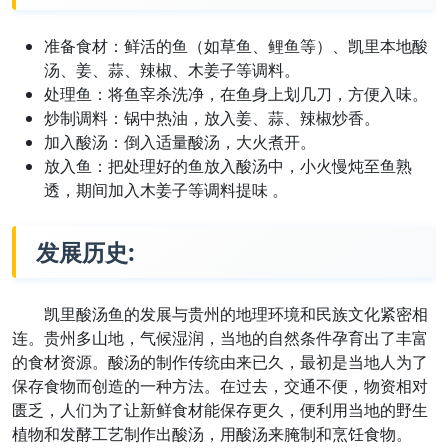
准备食材：鲜活的鱼（如草鱼、鲤鱼等）、凯里本地酸
汤、姜、蒜、辣椒、木姜子等调料。
处理鱼：将鱼宰杀洗净，在鱼身上划几刀，方便入味。
炒制调料：锅中热油，放入姜、蒜、辣椒炒香。
加入酸汤：倒入适量酸汤，大火煮开。
放入鱼：把处理好的鱼放入酸汤中，小火慢炖至鱼熟
透，期间加入木姜子等调料提味 。
发展历史:
凯里酸汤鱼的发展与贵州的地理环境和民族文化紧密相
连。贵州多山地，气候湿润，当地的自然条件孕育出了丰富
的食材资源。酸汤的制作传统由来已久，最初是当地人为了
保存食物而创造的一种方法。在过去，交通不便，物资相对
匮乏，人们为了让新鲜食材能保存更久，便利用当地的野生
植物和发酵工艺制作出酸汤，用酸汤来腌制和烹饪食物。