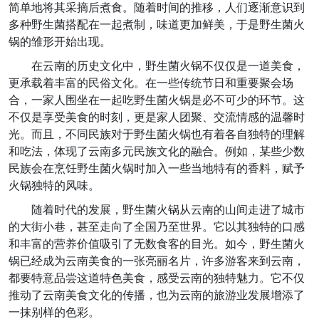
简单地将其采摘后煮食。随着时间的推移，人们逐渐意识到
多种野生菌搭配在一起煮制，味道更加鲜美，于是野生菌火
锅的雏形开始出现。
在云南的历史文化中，野生菌火锅不仅仅是一道美食，
更承载着丰富的民俗文化。在一些传统节日和重要聚会场
合，一家人围坐在一起吃野生菌火锅是必不可少的环节。这
不仅是享受美食的时刻，更是家人团聚、交流情感的温馨时
光。而且，不同民族对于野生菌火锅也有着各自独特的理解
和吃法，体现了云南多元民族文化的融合。例如，某些少数
民族会在烹饪野生菌火锅时加入一些当地特有的香料，赋予
火锅独特的风味。
随着时代的发展，野生菌火锅从云南的山间走进了城市
的大街小巷，甚至走向了全国乃至世界。它以其独特的口感
和丰富的营养价值吸引了无数食客的目光。如今，野生菌火
锅已经成为云南美食的一张亮丽名片，许多游客来到云南，
都要特意品尝这道特色美食，感受云南的独特魅力。它不仅
推动了云南美食文化的传播，也为云南的旅游业发展增添了
一抹别样的色彩。