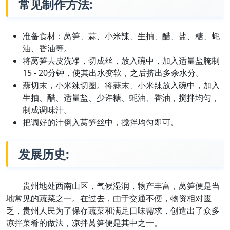
常见制作方法:
准备食材：莴笋、蒜、小米辣、生抽、醋、盐、糖、蚝
油、香油等。
将莴笋去皮洗净，切成丝，放入碗中，加入适量盐腌制
15 - 20分钟，使其出水变软，之后挤出多余水分。
蒜切末，小米辣切圈。将蒜末、小米辣放入碗中，加入
生抽、醋、适量盐、少许糖、蚝油、香油，搅拌均匀，
制成调味汁。
把调好的汁倒入莴笋丝中，搅拌均匀即可。
发展历史:
贵州地处西南山区，气候湿润，物产丰富，莴笋便是当
地常见的蔬菜之一。在过去，由于交通不便，物资相对匮
乏，贵州人民为了保存蔬菜和满足口味需求，创造出了众多
凉拌菜肴的做法，凉拌莴笋便是其中之一。