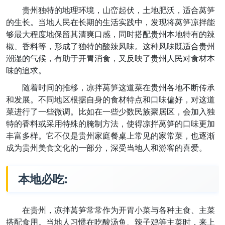
贵州独特的地理环境，山峦起伏，土地肥沃，适合莴笋
的生长。当地人民在长期的生活实践中，发现将莴笋凉拌能
够最大程度地保留其清爽口感，同时搭配贵州本地特有的辣
椒、香料等，形成了独特的酸辣风味。这种风味既适合贵州
潮湿的气候，有助于开胃消食，又反映了贵州人民对食材本
味的追求。
随着时间的推移，凉拌莴笋这道菜在贵州各地不断传承
和发展。不同地区根据自身的食材特点和口味偏好，对这道
菜进行了一些微调。比如在一些少数民族聚居区，会加入独
特的香料或采用特殊的腌制方法，使得凉拌莴笋的口味更加
丰富多样。它不仅是贵州家庭餐桌上常见的家常菜，也逐渐
成为贵州美食文化的一部分，深受当地人和游客的喜爱。
本地必吃:
在贵州，凉拌莴笋常常作为开胃小菜与各种主食、主菜
搭配食用。当地人习惯在吃酸汤鱼、辣子鸡等主菜时，来上