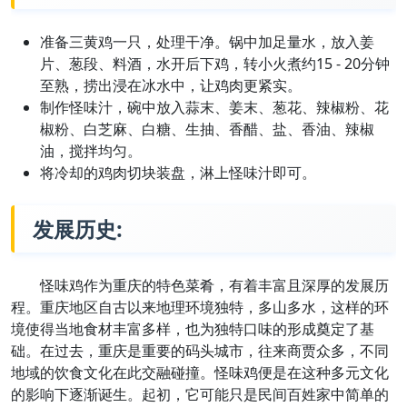
准备三黄鸡一只，处理干净。锅中加足量水，放入姜
片、葱段、料酒，水开后下鸡，转小火煮约15 - 20分钟
至熟，捞出浸在冰水中，让鸡肉更紧实。
制作怪味汁，碗中放入蒜末、姜末、葱花、辣椒粉、花
椒粉、白芝麻、白糖、生抽、香醋、盐、香油、辣椒
油，搅拌均匀。
将冷却的鸡肉切块装盘，淋上怪味汁即可。
发展历史:
怪味鸡作为重庆的特色菜肴，有着丰富且深厚的发展历
程。重庆地区自古以来地理环境独特，多山多水，这样的环
境使得当地食材丰富多样，也为独特口味的形成奠定了基
础。在过去，重庆是重要的码头城市，往来商贾众多，不同
地域的饮食文化在此交融碰撞。怪味鸡便是在这种多元文化
的影响下逐渐诞生。起初，它可能只是民间百姓家中简单的