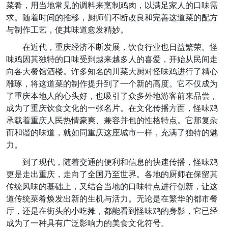
菜肴，用当地常见的调料来烹制鸡肉，以满足家人的口味需
求。随着时间的推移，厨师们不断改良和完善这道菜的配方
与制作工艺，使其味道愈发精妙。
在近代，重庆经济不断发展，饮食行业也日益繁荣。怪
味鸡因其独特的口味受到越来越多人的喜爱，开始从民间走
向各大餐馆酒楼。许多知名的川菜大厨对怪味鸡进行了精心
雕琢，将这道菜的制作提升到了一个新的高度。它不仅成为
了重庆本地人的心头好，也吸引了众多外地游客前来品尝，
成为了重庆饮食文化的一张名片。在文化传播方面，怪味鸡
承载着重庆人民热情豪爽、兼容并包的性格特点。它那复杂
而和谐的味道，就如同重庆这座城市一样，充满了独特的魅
力。
到了现代，随着交通的便利和信息的快速传播，怪味鸡
更是走出重庆，走向了全国乃至世界。各地的厨师在保留其
传统风味的基础上，又结合当地的口味特点进行创新，让这
道传统菜肴焕发出新的生机与活力。无论是在繁华的都市餐
厅，还是在街头的小吃摊，都能看到怪味鸡的身影，它已经
成为了一种具有广泛影响力的美食文化符号。