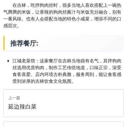
在吉林，吃拌狗肉丝时，很多当地人喜欢搭配上一碗热
气腾腾的米饭，让香辣的狗肉丝酱汁与米饭充分融合，别有
一番风味。也有人会搭配当地的特色小咸菜，增添不同的口
感层次。
推荐餐厅:
江城老菜馆：这家餐厅在吉林当地很有名气，其拌狗肉
丝选用优质狗肉，制作工艺传统地道，口味正宗，深受
食客喜爱。店内环境古朴典雅，服务周到，能让食客感
受到浓厚的吉林饮食文化氛围。
上一篇
延边辣白菜