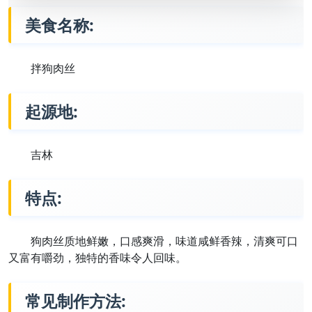
美食名称:
拌狗肉丝
起源地:
吉林
特点:
狗肉丝质地鲜嫩，口感爽滑，味道咸鲜香辣，清爽可口
又富有嚼劲，独特的香味令人回味。
常见制作方法: