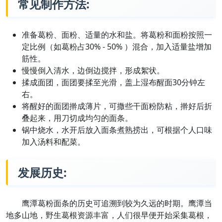
常见制作方法:
准备葛粉、面粉、适量的水和盐。将葛粉和面粉按照一
定比例（如葛粉占30% - 50% ）混合，加入适量盐增加
筋性。
慢慢倒入清水，边倒边搅拌，形成絮状。
揉成面团，面团要揉至光滑，盖上湿布醒面30分钟左
右。
将醒好的面团擀成薄片，可撒些干面粉防粘，擀好后折
叠起来，用刀切成均匀的面条。
锅中烧水，水开后放入面条煮熟捞出，可根据个人口味
加入汤料和配菜。
发展历史:
鹰潭葛粉面条的历史可追溯到较为久远的时期。鹰潭当
地多山地，野生葛根资源丰富，人们很早便开始采集葛根，