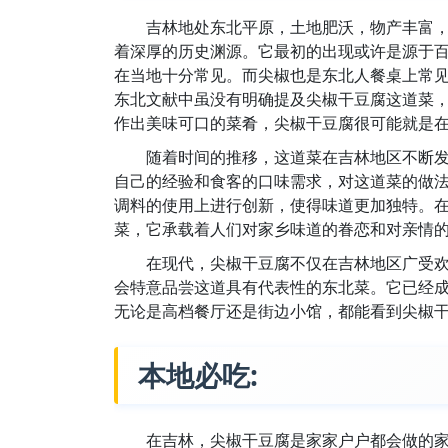
吉林地处东北平原，土地肥沃，物产丰富
着深厚的历史渊源。它最初的出现或许是源于
在当地十分常见。而尖椒也是东北人餐桌上常
东北文献中虽没有明确提及尖椒干豆腐这道菜
作出美味可口的菜肴，尖椒干豆腐很可能就是
随着时间的推移，这道菜在吉林地区不断
自己的经验和食客的口味需求，对这道菜的做
调料的使用上进行创新，使得味道更加独特。
菜，它承载着人们对家乡味道的眷恋和对亲情
在现代，尖椒干豆腐不仅在吉林地区广受
会特意品尝这道具有代表性的东北菜。它已经
无论是高档餐厅还是街边小馆，都能看到尖椒
本地必吃:
在吉林，尖椒干豆腐是家家户户都会做的