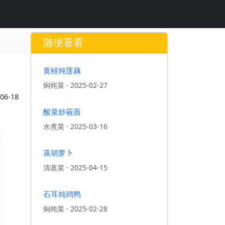
随便看看
黄鳝炖莲藕
焖炖菜
·
2025-02-27
06-18
酸菜炒莜面
水煮菜
·
2025-03-16
蒸胡萝卜
清蒸菜
·
2025-04-15
石耳炖鸡鸭
焖炖菜
·
2025-02-28