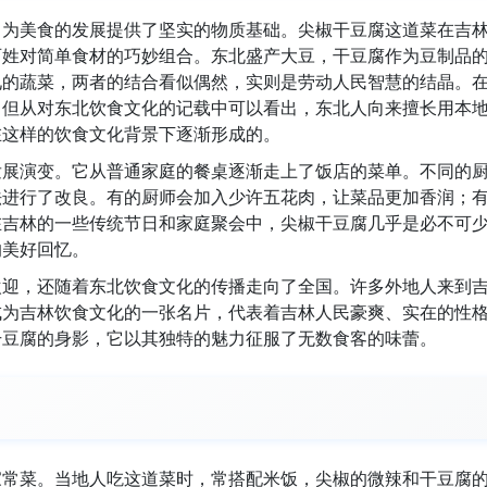
，为美食的发展提供了坚实的物质基础。尖椒干豆腐这道菜在吉
百姓对简单食材的巧妙组合。东北盛产大豆，干豆腐作为豆制品
见的蔬菜，两者的结合看似偶然，实则是劳动人民智慧的结晶。
，但从对东北饮食文化的记载中可以看出，东北人向来擅长用本
在这样的饮食文化背景下逐渐形成的。
发展演变。它从普通家庭的餐桌逐渐走上了饭店的菜单。不同的
法进行了改良。有的厨师会加入少许五花肉，让菜品更加香润；
在吉林的一些传统节日和家庭聚会中，尖椒干豆腐几乎是必不可
的美好回忆。
欢迎，还随着东北饮食文化的传播走向了全国。许多外地人来到
成为吉林饮食文化的一张名片，代表着吉林人民豪爽、实在的性
干豆腐的身影，它以其独特的魅力征服了无数食客的味蕾。
家常菜。当地人吃这道菜时，常搭配米饭，尖椒的微辣和干豆腐