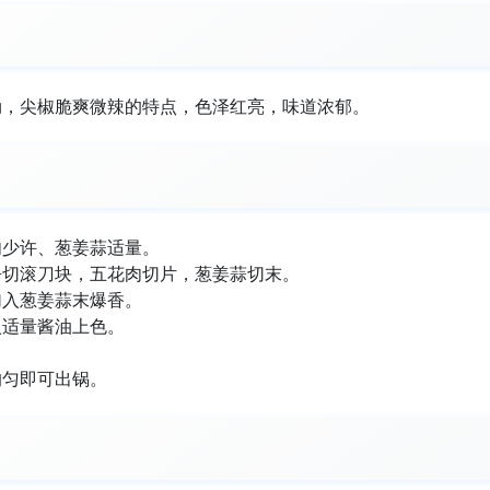
劲，尖椒脆爽微辣的特点，色泽红亮，味道浓郁。
肉少许、葱姜蒜适量。
净切滚刀块，五花肉切片，葱姜蒜切末。
加入葱姜蒜末爆香。
入适量酱油上色。
均匀即可出锅。