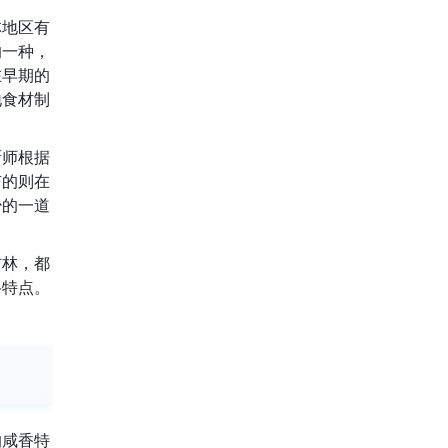
林地区有
的一种，
在早期的
地食材制
厨师根据
有的则在
少的一道
吉林，都
格特点。
的咸香特