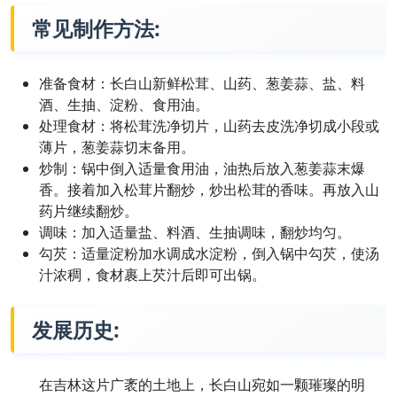
常见制作方法:
准备食材：长白山新鲜松茸、山药、葱姜蒜、盐、料
酒、生抽、淀粉、食用油。
处理食材：将松茸洗净切片，山药去皮洗净切成小段或
薄片，葱姜蒜切末备用。
炒制：锅中倒入适量食用油，油热后放入葱姜蒜末爆
香。接着加入松茸片翻炒，炒出松茸的香味。再放入山
药片继续翻炒。
调味：加入适量盐、料酒、生抽调味，翻炒均匀。
勾芡：适量淀粉加水调成水淀粉，倒入锅中勾芡，使汤
汁浓稠，食材裹上芡汁后即可出锅。
发展历史:
在吉林这片广袤的土地上，长白山宛如一颗璀璨的明