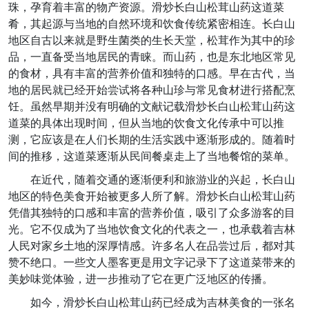
珠，孕育着丰富的物产资源。滑炒长白山松茸山药这道菜
肴，其起源与当地的自然环境和饮食传统紧密相连。长白山
地区自古以来就是野生菌类的生长天堂，松茸作为其中的珍
品，一直备受当地居民的青睐。而山药，也是东北地区常见
的食材，具有丰富的营养价值和独特的口感。早在古代，当
地的居民就已经开始尝试将各种山珍与常见食材进行搭配烹
饪。虽然早期并没有明确的文献记载滑炒长白山松茸山药这
道菜的具体出现时间，但从当地的饮食文化传承中可以推
测，它应该是在人们长期的生活实践中逐渐形成的。随着时
间的推移，这道菜逐渐从民间餐桌走上了当地餐馆的菜单。
在近代，随着交通的逐渐便利和旅游业的兴起，长白山
地区的特色美食开始被更多人所了解。滑炒长白山松茸山药
凭借其独特的口感和丰富的营养价值，吸引了众多游客的目
光。它不仅成为了当地饮食文化的代表之一，也承载着吉林
人民对家乡土地的深厚情感。许多名人在品尝过后，都对其
赞不绝口。一些文人墨客更是用文字记录下了这道菜带来的
美妙味觉体验，进一步推动了它在更广泛地区的传播。
如今，滑炒长白山松茸山药已经成为吉林美食的一张名