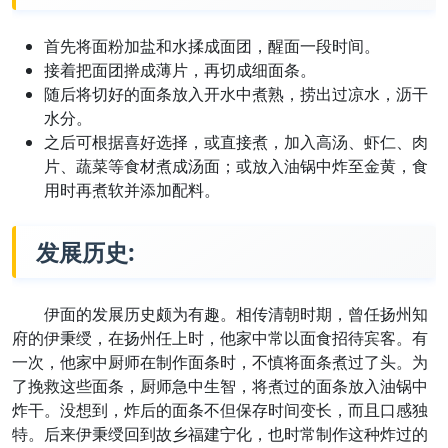
首先将面粉加盐和水揉成面团，醒面一段时间。
接着把面团擀成薄片，再切成细面条。
随后将切好的面条放入开水中煮熟，捞出过凉水，沥干
水分。
之后可根据喜好选择，或直接煮，加入高汤、虾仁、肉
片、蔬菜等食材煮成汤面；或放入油锅中炸至金黄，食
用时再煮软并添加配料。
发展历史:
伊面的发展历史颇为有趣。相传清朝时期，曾任扬州知
府的伊秉绶，在扬州任上时，他家中常以面食招待宾客。有
一次，他家中厨师在制作面条时，不慎将面条煮过了头。为
了挽救这些面条，厨师急中生智，将煮过的面条放入油锅中
炸干。没想到，炸后的面条不但保存时间变长，而且口感独
特。后来伊秉绶回到故乡福建宁化，也时常制作这种炸过的