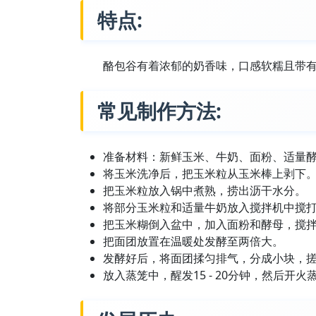
特点:
酪包谷有着浓郁的奶香味，口感软糯且带有
常见制作方法:
准备材料：新鲜玉米、牛奶、面粉、适量
将玉米洗净后，把玉米粒从玉米棒上剥下
把玉米粒放入锅中煮熟，捞出沥干水分。
将部分玉米粒和适量牛奶放入搅拌机中搅
把玉米糊倒入盆中，加入面粉和酵母，搅
把面团放置在温暖处发酵至两倍大。
发酵好后，将面团揉匀排气，分成小块，
放入蒸笼中，醒发15 - 20分钟，然后开火