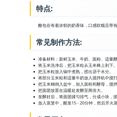
特点:
酪包谷有着浓郁的奶香味，口感软糯且带有
常见制作方法:
准备材料：新鲜玉米、牛奶、面粉、适量
将玉米洗净后，把玉米粒从玉米棒上剥下
把玉米粒放入锅中煮熟，捞出沥干水分。
将部分玉米粒和适量牛奶放入搅拌机中搅
把玉米糊倒入盆中，加入面粉和酵母，搅
把面团放置在温暖处发酵至两倍大。
发酵好后，将面团揉匀排气，分成小块，
放入蒸笼中，醒发15 - 20分钟，然后开火