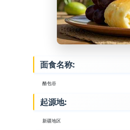
面食名称:
酪包谷
起源地:
新疆地区