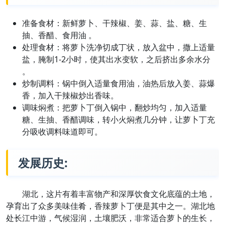
准备食材：新鲜萝卜、干辣椒、姜、蒜、盐、糖、生
抽、香醋、食用油 。
处理食材：将萝卜洗净切成丁状，放入盆中，撒上适量
盐，腌制1-2小时，使其出水变软，之后挤出多余水分
。
炒制调料：锅中倒入适量食用油，油热后放入姜、蒜爆
香，加入干辣椒炒出香味。
调味焖煮：把萝卜丁倒入锅中，翻炒均匀，加入适量
糖、生抽、香醋调味，转小火焖煮几分钟，让萝卜丁充
分吸收调料味道即可。
发展历史:
湖北，这片有着丰富物产和深厚饮食文化底蕴的土地，
孕育出了众多美味佳肴，香辣萝卜丁便是其中之一。湖北地
处长江中游，气候湿润，土壤肥沃，非常适合萝卜的生长，