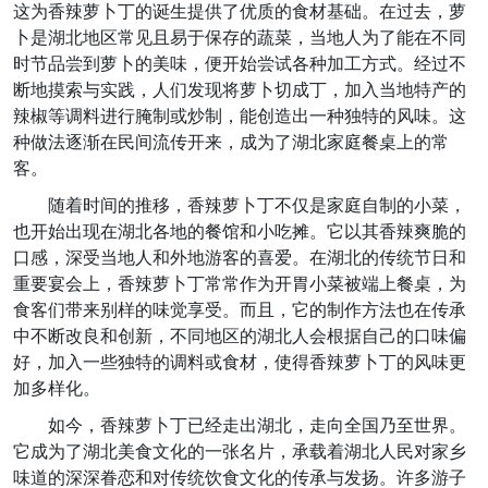
这为香辣萝卜丁的诞生提供了优质的食材基础。在过去，萝
卜是湖北地区常见且易于保存的蔬菜，当地人为了能在不同
时节品尝到萝卜的美味，便开始尝试各种加工方式。经过不
断地摸索与实践，人们发现将萝卜切成丁，加入当地特产的
辣椒等调料进行腌制或炒制，能创造出一种独特的风味。这
种做法逐渐在民间流传开来，成为了湖北家庭餐桌上的常
客。
随着时间的推移，香辣萝卜丁不仅是家庭自制的小菜，
也开始出现在湖北各地的餐馆和小吃摊。它以其香辣爽脆的
口感，深受当地人和外地游客的喜爱。在湖北的传统节日和
重要宴会上，香辣萝卜丁常常作为开胃小菜被端上餐桌，为
食客们带来别样的味觉享受。而且，它的制作方法也在传承
中不断改良和创新，不同地区的湖北人会根据自己的口味偏
好，加入一些独特的调料或食材，使得香辣萝卜丁的风味更
加多样化。
如今，香辣萝卜丁已经走出湖北，走向全国乃至世界。
它成为了湖北美食文化的一张名片，承载着湖北人民对家乡
味道的深深眷恋和对传统饮食文化的传承与发扬。许多游子