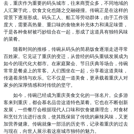
去，重庆作为重要的码头城市，往来商贾众多，不同地域的
人汇聚于此，饮食文化也随之交融碰撞。传碗正是在这样的
背景下逐渐形成。码头工人、船工等劳动群体，由于工作强
度大，需要高热量、重口味的食物来补充体力和满足味蕾，
于是各种食材被巧妙组合在一起，形成了这道具有独特风味
的菜肴。
随着时间的推移，传碗从码头的简易饭食逐渐走进寻常
百姓家。它见证了重庆的变迁，从曾经的码头重镇发展成为
如今的现代化大都市。在家庭聚会、节日庆典等场合，传碗
常常是餐桌上的常客。人们围坐在一起，分享着这道美味，
传递着亲情与欢乐。它不仅是一道美食，更承载着重庆人对
家乡的深厚情感和对传统的坚守。
如今，传碗已经成为重庆美食文化的一张名片。众多游
客来到重庆，都会慕名品尝这道特色菜肴。它也在不断创新
发展，一些餐厅会根据现代人口味和饮食健康理念，对食材
和烹饪方法进行改良，使其既保留了传统的麻辣风味，又更
加营养健康。传碗就像一部活的历史书，记录着重庆的过去
与现在，向世人展示着这座城市独特的魅力。