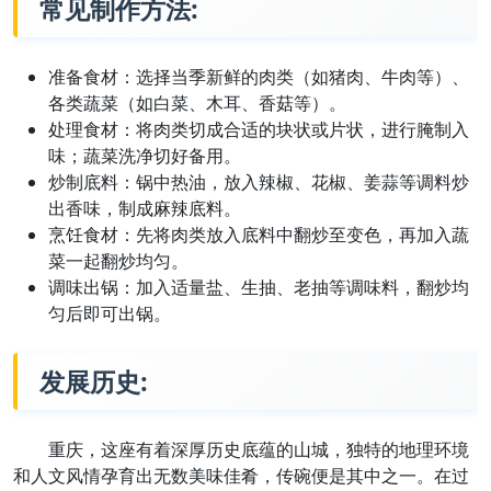
常见制作方法:
准备食材：选择当季新鲜的肉类（如猪肉、牛肉等）、
各类蔬菜（如白菜、木耳、香菇等）。
处理食材：将肉类切成合适的块状或片状，进行腌制入
味；蔬菜洗净切好备用。
炒制底料：锅中热油，放入辣椒、花椒、姜蒜等调料炒
出香味，制成麻辣底料。
烹饪食材：先将肉类放入底料中翻炒至变色，再加入蔬
菜一起翻炒均匀。
调味出锅：加入适量盐、生抽、老抽等调味料，翻炒均
匀后即可出锅。
发展历史:
重庆，这座有着深厚历史底蕴的山城，独特的地理环境
和人文风情孕育出无数美味佳肴，传碗便是其中之一。在过