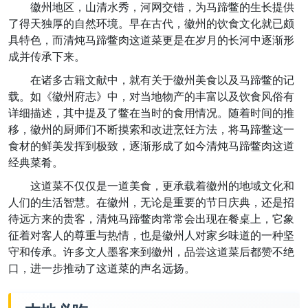
徽州地区，山清水秀，河网交错，为马蹄鳖的生长提供
了得天独厚的自然环境。早在古代，徽州的饮食文化就已颇
具特色，而清炖马蹄鳖肉这道菜更是在岁月的长河中逐渐形
成并传承下来。
在诸多古籍文献中，就有关于徽州美食以及马蹄鳖的记
载。如《徽州府志》中，对当地物产的丰富以及饮食风俗有
详细描述，其中提及了鳖在当时的食用情况。随着时间的推
移，徽州的厨师们不断摸索和改进烹饪方法，将马蹄鳖这一
食材的鲜美发挥到极致，逐渐形成了如今清炖马蹄鳖肉这道
经典菜肴。
这道菜不仅仅是一道美食，更承载着徽州的地域文化和
人们的生活智慧。在徽州，无论是重要的节日庆典，还是招
待远方来的贵客，清炖马蹄鳖肉常常会出现在餐桌上，它象
征着对客人的尊重与热情，也是徽州人对家乡味道的一种坚
守和传承。许多文人墨客来到徽州，品尝这道菜后都赞不绝
口，进一步推动了这道菜的声名远扬。