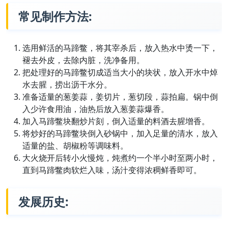
常见制作方法:
选用鲜活的马蹄鳖，将其宰杀后，放入热水中烫一下，
褪去外皮，去除内脏，洗净备用。
把处理好的马蹄鳖切成适当大小的块状，放入开水中焯
水去腥，捞出沥干水分。
准备适量的葱姜蒜，姜切片，葱切段，蒜拍扁。锅中倒
入少许食用油，油热后放入葱姜蒜爆香。
加入马蹄鳖块翻炒片刻，倒入适量的料酒去腥增香。
将炒好的马蹄鳖块倒入砂锅中，加入足量的清水，放入
适量的盐、胡椒粉等调味料。
大火烧开后转小火慢炖，炖煮约一个半小时至两小时，
直到马蹄鳖肉软烂入味，汤汁变得浓稠鲜香即可。
发展历史: