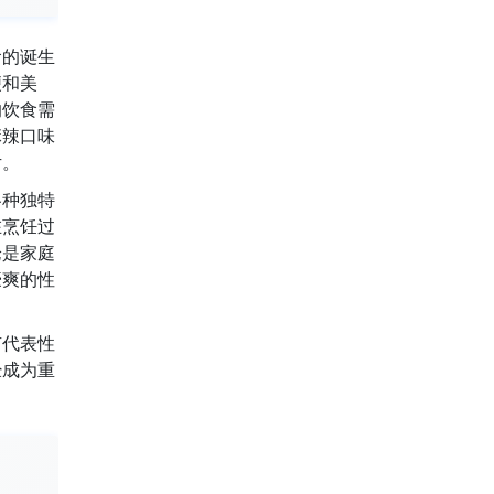
食的诞生
便和美
的饮食需
麻辣口味
片。
各种独特
在烹饪过
论是家庭
豪爽的性
有代表性
经成为重