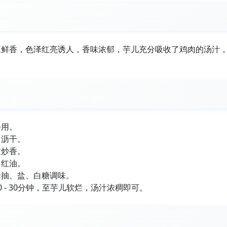
辣鲜香，色泽红亮诱人，香味浓郁，芋儿充分吸收了鸡肉的汤汁
备用。
出沥干。
粒炒香。
出红油。
老抽、盐、白糖调味。
 - 30分钟，至芋儿软烂，汤汁浓稠即可。