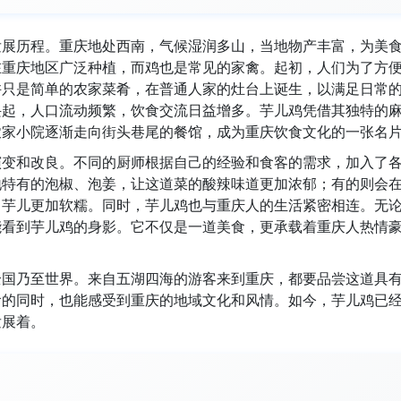
发展历程。重庆地处西南，气候湿润多山，当地物产丰富，为美
在重庆地区广泛种植，而鸡也是常见的家禽。起初，人们为了方
许只是简单的农家菜肴，在普通人家的灶台上诞生，以满足日常
兴起，人口流动频繁，饮食交流日益增多。芋儿鸡凭借其独特的
农家小院逐渐走向街头巷尾的餐馆，成为重庆饮食文化的一张名
演变和改良。不同的厨师根据自己的经验和食客的需求，加入了
地特有的泡椒、泡姜，让这道菜的酸辣味道更加浓郁；有的则会
，芋儿更加软糯。同时，芋儿鸡也与重庆人的生活紧密相连。无
能看到芋儿鸡的身影。它不仅是一道美食，更承载着重庆人热情
全国乃至世界。来自五湖四海的游客来到重庆，都要品尝这道具
食的同时，也能感受到重庆的地域文化和风情。如今，芋儿鸡已
发展着。