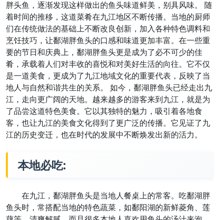
胖头鱼，逐渐发现这样做出的鱼头味道鲜美，别具风味。 随
着时间的推移，这道菜肴在九江地区不断传播。当地的厨师
们在传统做法的基础上不断改良创新，加入各种特色调料和
烹饪技巧，让鄱湖胖鱼头的口感和味道更加丰富。在一些重
要的节日和庆典上，鄱湖胖鱼头更是成为了必不可少的佳
肴，承载着人们对丰收的喜悦和对美好生活的向往。它不仅
是一道美食，更成为了九江地域文化的重要代表，反映了当
地人与自然和谐共生的关系。 如今，鄱湖胖鱼头已经走出九
江，走向更广阔的天地。越来越多的游客来到九江，就是为
了品尝这道特色美食。它以其独特的魅力，吸引着各地食
客，也让九江的美食文化得到了更广泛的传播。它见证了九
江的历史变迁，也在时代的发展中不断焕发出新的活力。
本地必吃:
在九江，鄱湖胖鱼头是当地人餐桌上的常客。吃鄱湖胖
鱼头时，常搭配当地的特色蔬菜，如鄱阳湖的新鲜菱角、莲
藕等，清爽解腻。而且很多本地人喜欢用鱼头的汤汁来泡