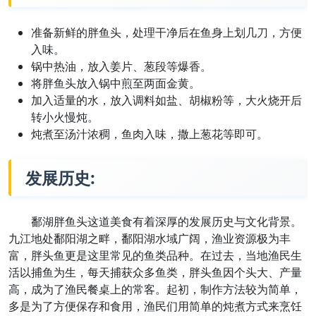
准备新鲜的胖鱼头，处理干净后在鱼身上划几刀，方便
入味。
锅中热油，放入姜片、葱段等爆香。
将胖鱼头放入锅中煎至两面金黄。
加入适量的水，放入调料如盐、胡椒粉等，大火烧开后
转小火慢炖。
炖煮至汤汁浓稠，鱼肉入味，撒上葱花等即可。
发展历史:
鄱湖胖鱼头这道美食有着深厚的发展历史与文化背景。
九江地处鄱阳湖之畔，鄱阳湖水域广阔，渔业资源极为丰
富，胖头鱼更是这里常见的鱼类品种。在过去，当地渔民生
活以捕鱼为生，每天捕获众多鱼类，胖头鱼因个头大、产量
高，成为了渔民餐桌上的常客。起初，制作方法较为简单，
多是为了方便保存和食用，渔民们用简单的炖煮方式来烹饪