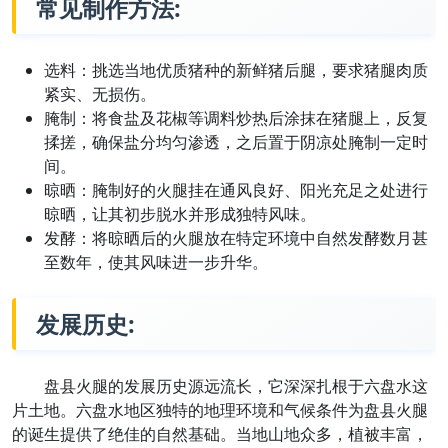
常见制作方法:
选料：挑选当地优质猪种的新鲜猪后腿，要求猪腿肉质
紧实、无损伤。
腌制：将食盐及花椒等调料炒热后涂抹在猪腿上，反复
揉搓，确保盐分均匀渗透，之后置于阴凉处腌制一定时
间。
晾晒：腌制好的火腿挂在通风良好、阳光充足之处进行
晾晒，让其初步脱水并形成独特风味。
发酵：将晾晒后的火腿放在特定环境中自然发酵数月甚
至数年，使其风味进一步升华。
发展历史:
盘县火腿的发展历史源远流长，它深深扎根于六盘水这
片土地。六盘水地区独特的地理环境和气候条件为盘县火腿
的诞生提供了绝佳的自然基础。当地山地众多，植被丰富，