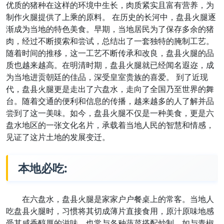
优质的猪种在这样的环境中生长，肉质紧实且富有营养，为
制作火腿提供了上乘的原料。 在历史的长河中，盘县火腿逐
渐成为当地的特色美食。早期，当地居民为了保存多余的猪
肉，经过不断摸索和尝试，总结出了一套独特的腌制工艺。
随着时间的推移，这一工艺不断传承和改良，盘县火腿的品
质也越来越高。在明清时期，盘县火腿就已经闻名遐迩，成
为当地进贡朝廷的佳品，深受皇室贵族的喜爱。 到了近现
代，盘县火腿更是走出了六盘水，走向了全国乃至世界的舞
台。随着交通的便利和信息的传播，越来越多的人了解并品
尝到了这一美味。如今，盘县火腿不仅是一种美食，更是六
盘水地区的一张文化名片，承载着当地人民的智慧和情感，
见证了这片土地的发展变迁。
本地必吃:
在六盘水，盘县火腿是家家户户餐桌上的常客。当地人
吃盘县火腿时，习惯将其切成薄片直接食用，原汁原味地感
受其咸香醇厚的滋味。也常与各种蔬菜搭配炒制，如与青椒