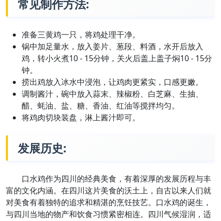
常见制作方法:
准备三黄鸡一只，将鸡处理干净。
锅中加足量水，放入姜片、葱段、料酒，水开后放入
鸡，转小火煮10 - 15分钟，关火后盖上盖子焖10 - 15分
钟。
捞出鸡放入冰水中浸泡，让鸡肉更紧实，口感更嫩。
调制酱汁，碗中放入蒜末、辣椒粉、白芝麻、生抽、
醋、蚝油、盐、糖、香油、红油等搅拌均匀。
将鸡肉切块装盘，淋上酱汁即可。
发展历史:
口水鸡作为四川的经典美食，有着深厚的发展历程与丰
富的文化内涵。在四川这片美食的沃土上，自古以来人们就
对美食有着独特的追求和精湛的烹饪技艺。口水鸡的诞生，
与四川当地的物产和饮食习惯紧密相连。四川气候湿润，适