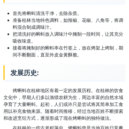
首先将蝌蚪清洗干净，去除杂质。
准备桂林当地特色调料，如辣椒、花椒、八角等，将调
料混合制成调味汁。
把清洗好的蝌蚪放入调味汁中腌制一段时间，让其充分
吸收味道。
接着将腌制好的蝌蚪串在竹签上，放在烤架上烤制，期
间不断翻面，直至外皮金黄酥脆。
发展历史:
烤蝌蚪在桂林地区有着一定的发展历程。在桂林的饮食
文化中，早期人们多以渔猎农耕为生，周边丰富的自然水域
孕育了大量蝌蚪。起初，人们或许只是尝试将其简单加工食
用以补充食物来源。随着时间推移，经过当地百姓不断摸索
和改进烹饪方式，逐渐形成了现在烤蝌蚪的独特做法。
在桂林的一些古老村落中，烤蝌蚪曾是当地百姓日常餐