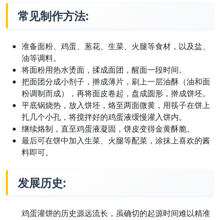
常见制作方法:
准备面粉、鸡蛋、葱花、生菜、火腿等食材，以及盐、
油等调料。
将面粉用热水烫面，揉成面团，醒面一段时间。
把面团分成小剂子，擀成薄片，刷上一层油酥（油和面
粉调制而成），再将面皮卷起，盘成圆形，擀成饼坯。
平底锅烧热，放入饼坯，烙至两面微黄，用筷子在饼上
扎几个小孔，将搅拌好的鸡蛋液缓慢灌入饼内。
继续烙制，直至鸡蛋液凝固，饼皮变得金黄酥脆。
最后可在饼中加入生菜、火腿等配菜，涂抹上喜欢的酱
料即可。
发展历史:
鸡蛋灌饼的历史源远流长，虽确切的起源时间难以精准