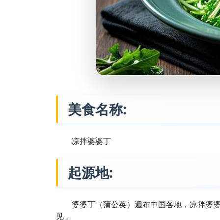
美食名称:
凉拌婆婆丁
起源地:
婆婆丁（蒲公英）遍布中国各地，凉拌婆
见 。