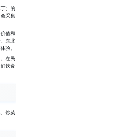
婆丁）的
常会采集
养价值和
肴。东北
感体验。
承。在民
人们饮食
菜、炒菜