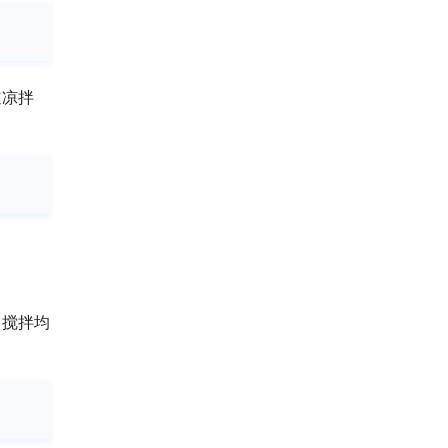
道凉拌
，搅拌均