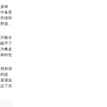
山多林
其中备受
活环境和
林野菜，
式不断丰
配赋予了
成为餐桌
山林特色
自然和谐
平的提
是宴请远
见证了东