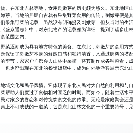
植物。在东北吉林等地，食用刺嫩芽的历史颇为悠久。东北地区
刺嫩芽。当地的居民自古就有采集野菜食用的传统，刺嫩芽便是
人们采集野菜的记载，虽然没有明确提及刺嫩芽，但从当时的生
在《盛京通志》中，对东北物产的记载颇为详细，提到了诸多山
饮食范围之内。
腹野菜逐渐成为具有地方特色的美食。在东北，刺嫩芽的食用方
法既保留了刺嫩芽本身的鲜嫩口感和独特清香，又通过调料的搭
长的季节，家家户户都会去山林中采摘，将其制作成各种菜肴，
分，也逐渐出现在东北的餐馆饭店中，成为向外地游客展示东北
的地域文化和民俗风情。它体现了东北人民对大自然的利用和与
野菜帮助人们度过了食物相对匮乏的时期。而如今，随着生活水
人民对家乡的眷恋和对传统饮食文化的传承。无论是家庭聚会还
餐桌上不可或缺的一道菜，它是东北山林文化的一个重要符号，