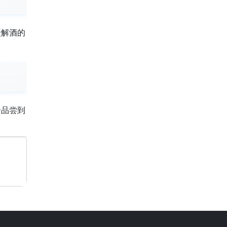
缓解酒的
分品尝到