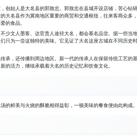
末，创始人是大名县的郭致忠。郭致忠在县城开设店铺，苦心钻
时的大名县作为冀南地区重要的商贸和交通枢纽，往来客商众多
喜爱的食品。
。不少文人墨客、达官贵人途径大名，都会慕名品尝。据一些当
人们只为一尝这独特的美味。它见证了大名这座古城在不同历史
地传承，还传播到周边地区。新一代的传承人在保留传统工艺的
出新的活力，继续承载着大名的历史记忆和饮食文化。
羊汤的鲜美与火烧的酥脆相得益彰，一顿美味的餐食便由此构成