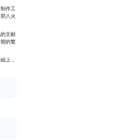
研制作工
，郭八火
地的文献
时期的繁
基础上，
。