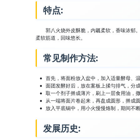
特点:
郭八火烧外皮酥脆，内瓤柔软，香味浓郁
柔软筋道，回味悠长。
常见制作方法:
首先，将面粉放入盆中，加入适量酵母、
面团发酵好后，放在案板上揉匀排气，分
取一个剂子擀成薄片，刷上一层食用油，
从一端将面片卷起来，再盘成圆形，擀成
放入平底锅中，用小火慢慢烙制，期间不
发展历史: