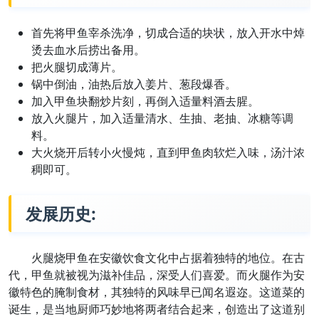
首先将甲鱼宰杀洗净，切成合适的块状，放入开水中焯
烫去血水后捞出备用。
把火腿切成薄片。
锅中倒油，油热后放入姜片、葱段爆香。
加入甲鱼块翻炒片刻，再倒入适量料酒去腥。
放入火腿片，加入适量清水、生抽、老抽、冰糖等调
料。
大火烧开后转小火慢炖，直到甲鱼肉软烂入味，汤汁浓
稠即可。
发展历史:
火腿烧甲鱼在安徽饮食文化中占据着独特的地位。在古
代，甲鱼就被视为滋补佳品，深受人们喜爱。而火腿作为安
徽特色的腌制食材，其独特的风味早已闻名遐迩。这道菜的
诞生，是当地厨师巧妙地将两者结合起来，创造出了这道别