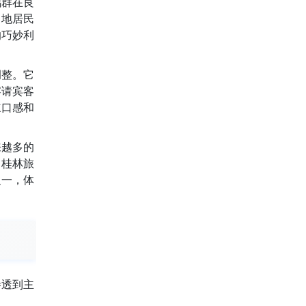
鸭群在良
当地居民
的巧妙利
调整。它
宴请宾客
辣口感和
来越多的
了桂林旅
之一，体
渗透到主