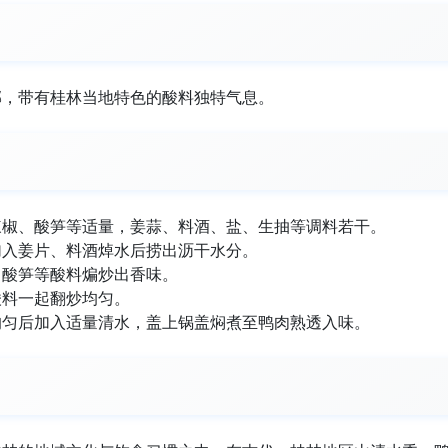
郁，带有桂林当地特色的酸料独特气息。
辣椒、酸笋等适量，姜蒜、料酒、盐、生抽等调料若干。
加入姜片、料酒焯水后捞出沥干水分。
、酸笋等酸料煸炒出香味。
酸料一起翻炒均匀。
均匀后加入适量清水，盖上锅盖焖煮至鸭肉熟透入味。