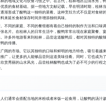
桂林的地域文化与饮食习惯之中。在古代，桂林地区山清水秀，
了优质的食材基础。据一些地方文献记载，早在明清时期，桂林
，逐渐形成了酸鸭这一独特的菜肴。这种烹饪方式不仅是对食材
酸料来延长食材保存时间并增添独特风味。
变。不同的家庭、不同的餐馆都有着自己独特的制作方法和口味
一张名片。在桂林人的日常生活中，酸鸭常常出现在家庭聚餐、
乐。许多外地游客来到桂林，品尝这道酸鸭后，都对其独特的酸
酸鸭的传播。
更广阔的市场。它以其独特的口味和鲜明的地方特色，吸引着越
和推广，让更多的人能够品尝到这道美味佳肴。同时，它也成为
了欣赏秀丽的山水风光，品尝桂林酸鸭也成为了必不可少的行程
势。
，人们通常会搭配当地的米粉或者米饭一起食用，让酸鸭的汤汁