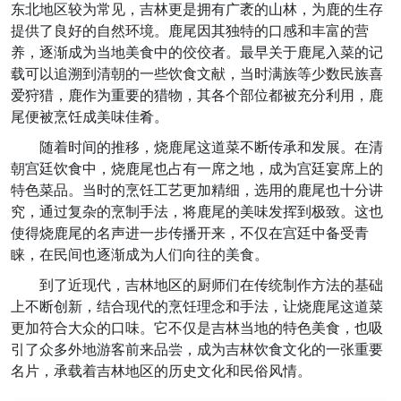
东北地区较为常见，吉林更是拥有广袤的山林，为鹿的生存
提供了良好的自然环境。鹿尾因其独特的口感和丰富的营
养，逐渐成为当地美食中的佼佼者。最早关于鹿尾入菜的记
载可以追溯到清朝的一些饮食文献，当时满族等少数民族喜
爱狩猎，鹿作为重要的猎物，其各个部位都被充分利用，鹿
尾便被烹饪成美味佳肴。
随着时间的推移，烧鹿尾这道菜不断传承和发展。在清
朝宫廷饮食中，烧鹿尾也占有一席之地，成为宫廷宴席上的
特色菜品。当时的烹饪工艺更加精细，选用的鹿尾也十分讲
究，通过复杂的烹制手法，将鹿尾的美味发挥到极致。这也
使得烧鹿尾的名声进一步传播开来，不仅在宫廷中备受青
睐，在民间也逐渐成为人们向往的美食。
到了近现代，吉林地区的厨师们在传统制作方法的基础
上不断创新，结合现代的烹饪理念和手法，让烧鹿尾这道菜
更加符合大众的口味。它不仅是吉林当地的特色美食，也吸
引了众多外地游客前来品尝，成为吉林饮食文化的一张重要
名片，承载着吉林地区的历史文化和民俗风情。