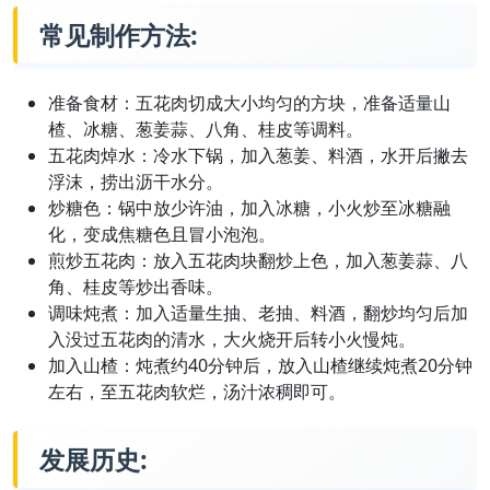
常见制作方法:
准备食材：五花肉切成大小均匀的方块，准备适量山
楂、冰糖、葱姜蒜、八角、桂皮等调料。
五花肉焯水：冷水下锅，加入葱姜、料酒，水开后撇去
浮沫，捞出沥干水分。
炒糖色：锅中放少许油，加入冰糖，小火炒至冰糖融
化，变成焦糖色且冒小泡泡。
煎炒五花肉：放入五花肉块翻炒上色，加入葱姜蒜、八
角、桂皮等炒出香味。
调味炖煮：加入适量生抽、老抽、料酒，翻炒均匀后加
入没过五花肉的清水，大火烧开后转小火慢炖。
加入山楂：炖煮约40分钟后，放入山楂继续炖煮20分钟
左右，至五花肉软烂，汤汁浓稠即可。
发展历史: