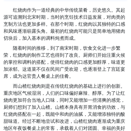
红烧肉作为一道经典的中华传统菜肴，历史悠久。其起
源可追溯到北宋时期，当时的烹饪技术日益发展，对肉类的
烹制方法也更加多样。在那个时期，红烧肉以其独特的口感
和风味逐渐崭露头角。最初的红烧肉可能只是简单地用猪肉
切块后，加入基本的调料炖煮而成。
随着时间的推移，到了南宋时期，饮食文化进一步繁
荣，红烧肉的制作工艺也得到了改良。厨师们开始注重火候
的掌控和调料的搭配，使得红烧肉的口感更加醇厚，味道更
加浓郁。这道菜不仅在民间广受欢迎，也逐渐登上了宫廷宴
席，成为达官贵人餐桌上的佳肴。
而山楂红烧肉则是在传统红烧肉的基础上进行的创新。
重庆地区气候湿润，人们的口味偏好麻辣、醇厚。为了让红
烧肉更加符合当地人口味，同时又能增加一些清爽的感觉，
厨师们想到了加入山楂。山楂本身具有开胃消食的功效，与
红烧肉搭配在一起，既能中和肉的油腻，又能增添独特的酸
甜味道。经过不断地尝试和改进，山楂红烧肉逐渐成为重庆
地区年夜饭餐桌上的常客，承载着人们对团圆、幸福的美好