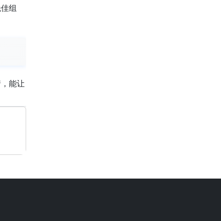
绝佳组
情，能让