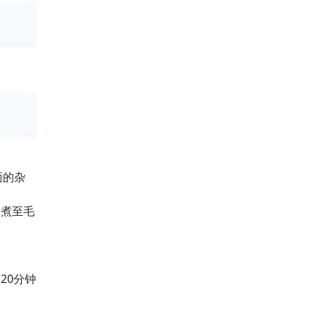
面的杂
，煮至毛
20分钟