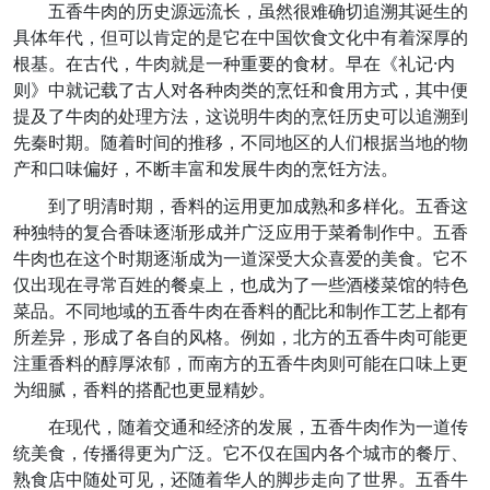
五香牛肉的历史源远流长，虽然很难确切追溯其诞生的
具体年代，但可以肯定的是它在中国饮食文化中有着深厚的
根基。在古代，牛肉就是一种重要的食材。早在《礼记·内
则》中就记载了古人对各种肉类的烹饪和食用方式，其中便
提及了牛肉的处理方法，这说明牛肉的烹饪历史可以追溯到
先秦时期。随着时间的推移，不同地区的人们根据当地的物
产和口味偏好，不断丰富和发展牛肉的烹饪方法。
到了明清时期，香料的运用更加成熟和多样化。五香这
种独特的复合香味逐渐形成并广泛应用于菜肴制作中。五香
牛肉也在这个时期逐渐成为一道深受大众喜爱的美食。它不
仅出现在寻常百姓的餐桌上，也成为了一些酒楼菜馆的特色
菜品。不同地域的五香牛肉在香料的配比和制作工艺上都有
所差异，形成了各自的风格。例如，北方的五香牛肉可能更
注重香料的醇厚浓郁，而南方的五香牛肉则可能在口味上更
为细腻，香料的搭配也更显精妙。
在现代，随着交通和经济的发展，五香牛肉作为一道传
统美食，传播得更为广泛。它不仅在国内各个城市的餐厅、
熟食店中随处可见，还随着华人的脚步走向了世界。五香牛