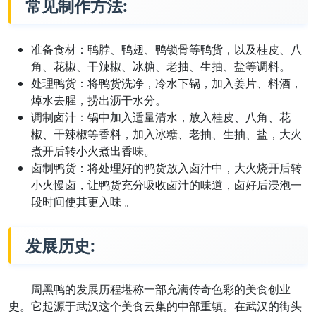
常见制作方法:
准备食材：鸭脖、鸭翅、鸭锁骨等鸭货，以及桂皮、八
角、花椒、干辣椒、冰糖、老抽、生抽、盐等调料。
处理鸭货：将鸭货洗净，冷水下锅，加入姜片、料酒，
焯水去腥，捞出沥干水分。
调制卤汁：锅中加入适量清水，放入桂皮、八角、花
椒、干辣椒等香料，加入冰糖、老抽、生抽、盐，大火
煮开后转小火煮出香味。
卤制鸭货：将处理好的鸭货放入卤汁中，大火烧开后转
小火慢卤，让鸭货充分吸收卤汁的味道，卤好后浸泡一
段时间使其更入味 。
发展历史:
周黑鸭的发展历程堪称一部充满传奇色彩的美食创业
史。它起源于武汉这个美食云集的中部重镇。在武汉的街头