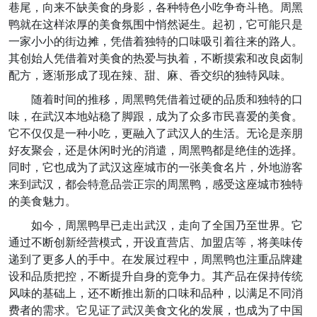
巷尾，向来不缺美食的身影，各种特色小吃争奇斗艳。周黑
鸭就在这样浓厚的美食氛围中悄然诞生。起初，它可能只是
一家小小的街边摊，凭借着独特的口味吸引着往来的路人。
其创始人凭借着对美食的热爱与执着，不断摸索和改良卤制
配方，逐渐形成了现在辣、甜、麻、香交织的独特风味。
随着时间的推移，周黑鸭凭借着过硬的品质和独特的口
味，在武汉本地站稳了脚跟，成为了众多市民喜爱的美食。
它不仅仅是一种小吃，更融入了武汉人的生活。无论是亲朋
好友聚会，还是休闲时光的消遣，周黑鸭都是绝佳的选择。
同时，它也成为了武汉这座城市的一张美食名片，外地游客
来到武汉，都会特意品尝正宗的周黑鸭，感受这座城市独特
的美食魅力。
如今，周黑鸭早已走出武汉，走向了全国乃至世界。它
通过不断创新经营模式，开设直营店、加盟店等，将美味传
递到了更多人的手中。在发展过程中，周黑鸭也注重品牌建
设和品质把控，不断提升自身的竞争力。其产品在保持传统
风味的基础上，还不断推出新的口味和品种，以满足不同消
费者的需求。它见证了武汉美食文化的发展，也成为了中国