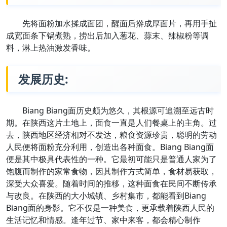
先将面粉加水揉成面团，醒面后擀成厚面片，再用手扯
成宽面条下锅煮熟，捞出后加入葱花、蒜末、辣椒粉等调
料，淋上热油激发香味。
发展历史:
Biang Biang面历史颇为悠久，其根源可追溯至远古时
期。在陕西这片土地上，面食一直是人们餐桌上的主角。过
去，陕西地区经济相对不发达，粮食资源珍贵，聪明的劳动
人民便将面粉充分利用，创造出各种面食。Biang Biang面
便是其中极具代表性的一种。它最初可能只是普通人家为了
饱腹而制作的家常食物，因其制作方式简单，食材易获取，
深受大众喜爱。随着时间的推移，这种面食在民间不断传承
与改良。在陕西的大小城镇、乡村集市，都能看到Biang
Biang面的身影。它不仅是一种美食，更承载着陕西人民的
生活记忆和情感。逢年过节、家中来客，都会精心制作