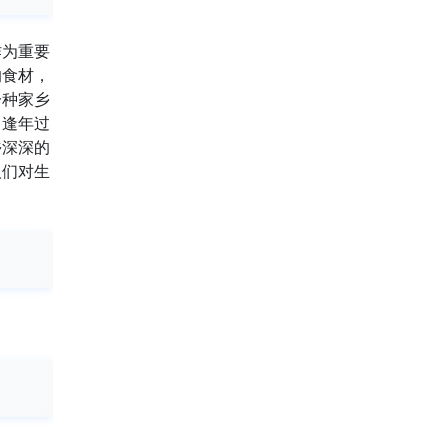
作为重要
的食材，
一种家乡
。逢年过
乡深深的
人们对生