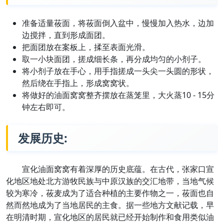
准备适量莜面，将莜面倒入盆中，慢慢加入热水，边加
边搅拌，直到形成面团。
把面团放在案板上，揉至表面光滑。
取一小块面团，搓成细长条，再分成均匀的小剂子。
将小剂子放在手心，用手指搓成一头尖一头圆的形状，
然后绕在手指上，形成窝窝状。
将做好的油面窝窝整齐摆放在蒸笼里，大火蒸10 - 15分
钟左右即可。
发展历史:
宣化油面窝窝有着深厚的历史底蕴。在古代，张家口宣
化地区地处北方游牧民族与中原汉族的交汇地带，当地气候
较为寒冷，莜麦成为了适合种植的主要作物之一，莜面也自
然而然地成为了当地居民的主食。据一些地方文献记载，早
在明清时期，宣化地区的居民就已经开始制作和食用类似油