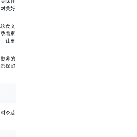
道美味佳
们对美好
地饮食文
承载着家
来，让更
，散养的
但都保留
的时令蔬