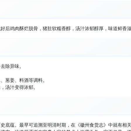
炖好后鸡肉酥烂脱骨，猪肚软糯香醇，汤汁浓郁醇厚，味道鲜香
，去除异味。
水、葱姜、料酒等调料。
味，汤汁变得浓郁。
历史底蕴。最早可追溯至明清时期，在《徽州食货志》中就有相