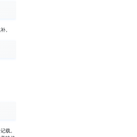
滋补。
关记载。