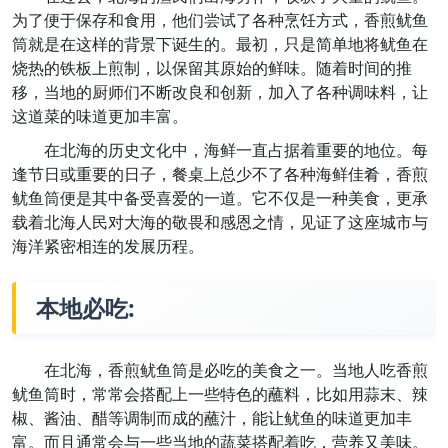
为了便于保存和食用，他们尝试了各种烹饪方式，香煎鱿鱼
筒就是在这样的背景下诞生的。最初，只是简单地将鱿鱼在
烧热的铁板上煎制，以保留其原始的鲜味。随着时间的推
移，当地的厨师们不断改良和创新，加入了各种调味料，让
这道菜的味道更加丰富。
在北海的历史文化中，海鲜一直占据着重要的地位。每
逢节日或重要的日子，餐桌上总少不了各种海鲜佳肴，香煎
鱿鱼筒便是其中备受喜爱的一道。它不仅是一种美食，更承
载着北海人民对大海的敬畏和感恩之情，见证了这座城市与
海洋紧密相连的发展历程。
本地必吃:
在北海，香煎鱿鱼筒是必吃的美食之一。当地人吃香煎
鱿鱼筒时，常常会搭配上一些特色的蘸料，比如用蒜末、辣
椒、酱油、醋等调制而成的蘸汁，能让鱿鱼的味道更加丰
富。而且通常会与一些当地的蔬菜搭配着吃，营养又美味。