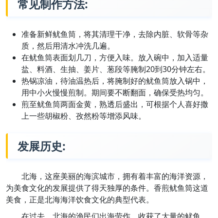
常见制作方法:
准备新鲜鱿鱼筒，将其清理干净，去除内脏、软骨等杂
质，然后用清水冲洗几遍。
在鱿鱼筒表面划几刀，方便入味。放入碗中，加入适量
盐、料酒、生抽、姜片、葱段等腌制20到30分钟左右。
热锅凉油，待油温热后，将腌制好的鱿鱼筒放入锅中，
用中小火慢慢煎制。期间要不断翻面，确保受热均匀。
煎至鱿鱼筒两面金黄，熟透后盛出，可根据个人喜好撒
上一些胡椒粉、孜然粉等增添风味。
发展历史:
北海，这座美丽的海滨城市，拥有着丰富的海洋资源，
为美食文化的发展提供了得天独厚的条件。香煎鱿鱼筒这道
美食，正是北海海洋饮食文化的典型代表。
在过去，北海的渔民们出海劳作，收获了大量的鱿鱼。