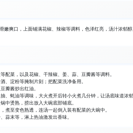
片滑嫩爽口，上面铺满花椒、辣椒等调料，色泽红亮，汤汁浓郁醇
皮等配菜，以及花椒、干辣椒、姜、蒜、豆瓣酱等调料。
料酒、淀粉等腌制片刻；把配菜洗净备用。
入豆瓣酱炒出红油。
生抽、蚝油等调味，大火煮开后转小火煮几分钟，让汤底味道浓
入锅中烫熟，捞出放入大碗底部铺底。
中，煮至变色熟透，连汤一起倒入装有配菜的大碗中。
粉、蒜末等，淋上热油激发出香味。