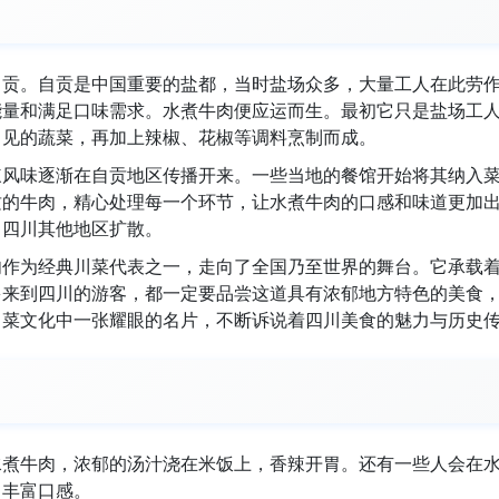
自贡。自贡是中国重要的盐都，当时盐场众多，大量工人在此劳
能量和满足口味需求。水煮牛肉便应运而生。最初它只是盐场工
常见的蔬菜，再加上辣椒、花椒等调料烹制而成。
辣风味逐渐在自贡地区传播开来。一些当地的餐馆开始将其纳入
质的牛肉，精心处理每一个环节，让水煮牛肉的口感和味道更加
向四川其他地区扩散。
肉作为经典川菜代表之一，走向了全国乃至世界的舞台。它承载
多来到四川的游客，都一定要品尝这道具有浓郁地方特色的美食
川菜文化中一张耀眼的名片，不断诉说着四川美食的魅力与历史
水煮牛肉，浓郁的汤汁浇在米饭上，香辣开胃。还有一些人会在
，丰富口感。