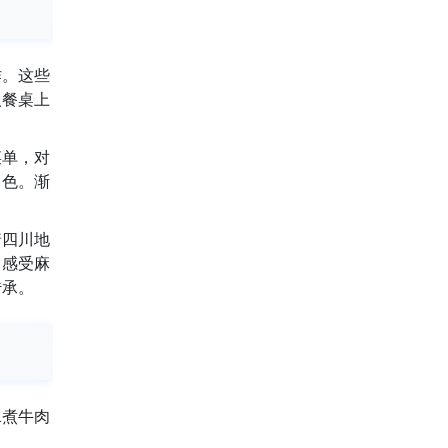
作。这些
人餐桌上
菜单，对
出色。渐
着四川地
，感受麻
传承。
水煮牛肉