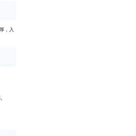
厚，入
郁。