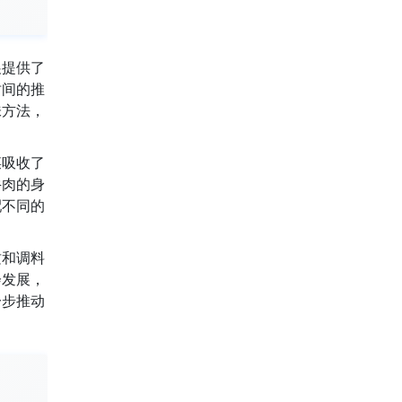
展提供了
时间的推
味方法，
菜吸收了
牛肉的身
配不同的
质和调料
会发展，
一步推动