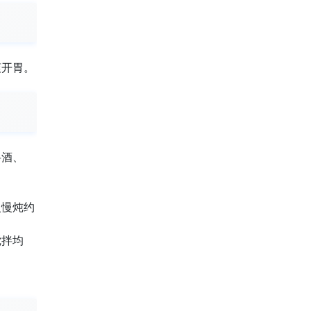
爽开胃。
料酒、
火慢炖约
搅拌均