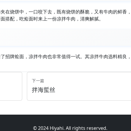
肉夹在烧饼中，一口咬下去，既有烧饼的酥脆，又有牛肉的鲜香
烩面搭配，吃烩面时来上一份凉拌牛肉，清爽解腻。
除了招牌烩面，凉拌牛肉也非常值得一试。其凉拌牛肉选料精良
下一篇
拌海蜇丝
© 2024 Hiyahi. All rights reserved.