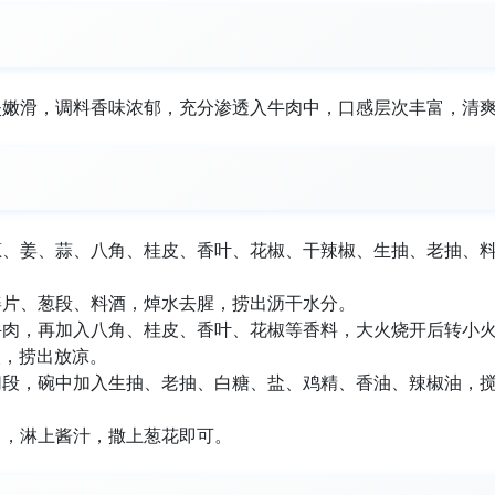
失嫩滑，调料香味浓郁，充分渗透入牛肉中，口感层次丰富，清
葱、姜、蒜、八角、桂皮、香叶、花椒、干辣椒、生抽、老抽、
姜片、葱段、料酒，焯水去腥，捞出沥干水分。
牛肉，再加入八角、桂皮、香叶、花椒等香料，大火烧开后转小
入，捞出放凉。
切段，碗中加入生抽、老抽、白糖、盐、鸡精、香油、辣椒油，
中，淋上酱汁，撒上葱花即可。