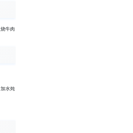
红烧牛肉
后加水炖