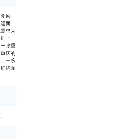
饮食风
应运而
饱需求为
基础上，
的一张重
在重庆的
们，一碗
，红烧面
度。