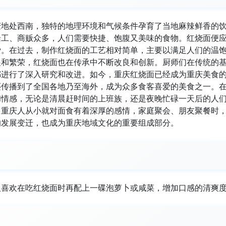
庆地处西南，独特的地理环境和气候条件孕育了当地麻辣鲜香的
船工、商贩众多，人们需要快捷、饱腹又美味的食物。红烧面便
爱。在过去，制作红烧面的工艺相对简单，主要以满足人们的温
展和繁荣，红烧面也在传承中不断改良和创新。厨师们在传统的
都进行了深入研究和改进。如今，重庆红烧面已经成为重庆美食
还传播到了全国各地乃至海外，成为众多食客喜爱的美食之一。
和情感，无论是清晨赶时间的上班族，还是夜晚忙碌一天后的人
多重庆人从小就对面食有着深厚的感情，家庭聚会、朋友聚餐时
的发展变迁，也成为重庆地域文化的重要组成部分。
人喜欢在吃红烧面时再配上一碟泡萝卜或咸菜，增加口感的清爽