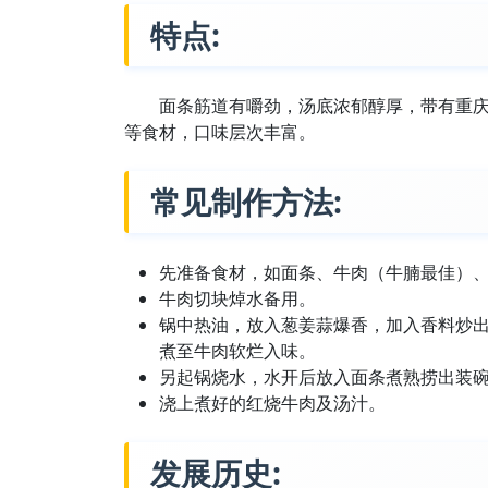
特点:
面条筋道有嚼劲，汤底浓郁醇厚，带有重
等食材，口味层次丰富。
常见制作方法:
先准备食材，如面条、牛肉（牛腩最佳）
牛肉切块焯水备用。
锅中热油，放入葱姜蒜爆香，加入香料炒
煮至牛肉软烂入味。
另起锅烧水，水开后放入面条煮熟捞出装
浇上煮好的红烧牛肉及汤汁。
发展历史: