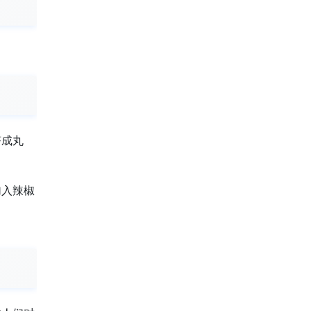
挤成丸
加入辣椒