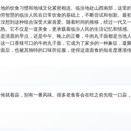
当地的饮食习惯和地域文化紧密相连。临汾地处山西南部，这里
勤劳智慧的临汾人民在日常饮食的基础上，不断尝试和创新。最
，没想到这种组合深受大家喜爱。随着时间的推移，经过一代又
成熟。它不仅是一道美食，更承载着临汾人民的生活记忆和情感
论是清晨的早点，还是中午、晚上的正餐，牛肉丸子面都是当地
乡这一口香辣可口的牛肉丸子面，它成为了家乡的一种象征，凝
子面后，也被其独特的口味所征服，使得这道面食的知名度逐渐
时候就着蒜，别有一番风味。很多老食客会在吃之前先咬一口蒜