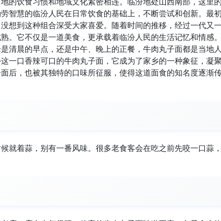
当地的饮食习惯和地域文化紧密相连。临汾地处山西南部，这里
勤劳智慧的临汾人民在日常饮食的基础上，不断尝试和创新。最
，没想到这种组合深受大家喜爱。随着时间的推移，经过一代又
成熟。它不仅是一道美食，更承载着临汾人民的生活记忆和情感
论是清晨的早点，还是中午、晚上的正餐，牛肉丸子面都是当地
乡这一口香辣可口的牛肉丸子面，它成为了家乡的一种象征，凝
子面后，也被其独特的口味所征服，使得这道面食的知名度逐渐
时候就着蒜，别有一番风味。很多老食客会在吃之前先咬一口蒜