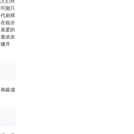
的人们对
初可能只
一代厨师
。在临汾
人喜爱的
聚着浓浓
传播开
，再吸溜