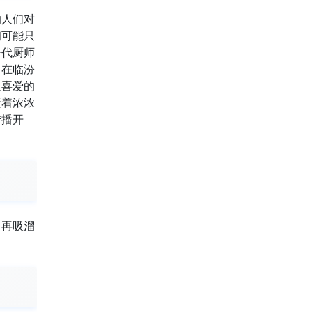
的人们对
初可能只
一代厨师
。在临汾
人喜爱的
聚着浓浓
传播开
，再吸溜