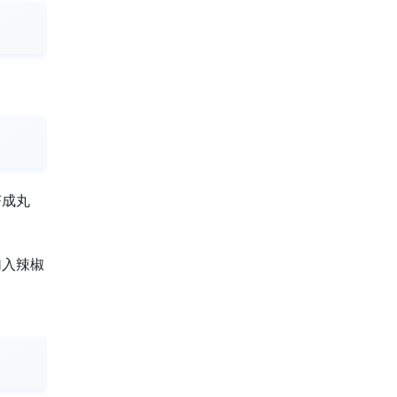
挤成丸
加入辣椒