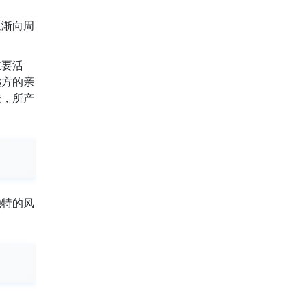
逐渐向周
。
重要活
远方的亲
沃，所产
。
独特的风