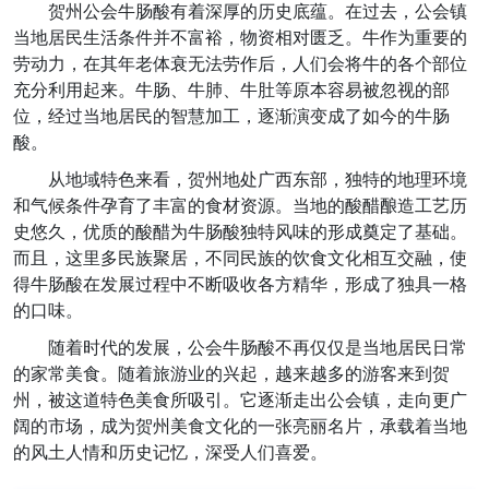
贺州公会牛肠酸有着深厚的历史底蕴。在过去，公会镇
当地居民生活条件并不富裕，物资相对匮乏。牛作为重要的
劳动力，在其年老体衰无法劳作后，人们会将牛的各个部位
充分利用起来。牛肠、牛肺、牛肚等原本容易被忽视的部
位，经过当地居民的智慧加工，逐渐演变成了如今的牛肠
酸。
从地域特色来看，贺州地处广西东部，独特的地理环境
和气候条件孕育了丰富的食材资源。当地的酸醋酿造工艺历
史悠久，优质的酸醋为牛肠酸独特风味的形成奠定了基础。
而且，这里多民族聚居，不同民族的饮食文化相互交融，使
得牛肠酸在发展过程中不断吸收各方精华，形成了独具一格
的口味。
随着时代的发展，公会牛肠酸不再仅仅是当地居民日常
的家常美食。随着旅游业的兴起，越来越多的游客来到贺
州，被这道特色美食所吸引。它逐渐走出公会镇，走向更广
阔的市场，成为贺州美食文化的一张亮丽名片，承载着当地
的风土人情和历史记忆，深受人们喜爱。