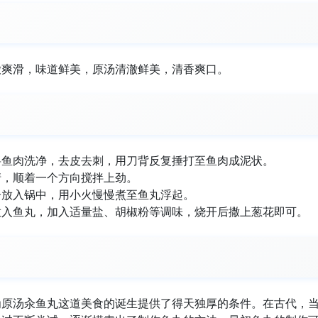
嫩爽滑，味道鲜美，原汤清澈鲜美，清香爽口。
将鱼肉洗净，去皮去刺，用刀背反复捶打至鱼肉成泥状。
清，顺着一个方向搅拌上劲。
子放入锅中，用小火慢慢煮至鱼丸浮起。
放入鱼丸，加入适量盐、胡椒粉等调味，烧开后撒上葱花即可。
为原汤汆鱼丸这道美食的诞生提供了得天独厚的条件。在古代，