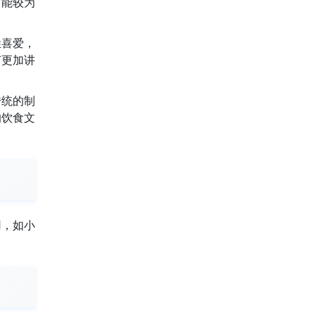
可能较为
姓喜爱，
节更加讲
传统的制
的饮食文
用，如小