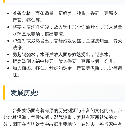
准备食材，面条适量、新鲜姜、鸡蛋、香菇、豆腐皮、
青菜、虾仁等。
将姜去皮洗净切碎，放入锅中加少许油炒香，加入足量
水熬煮成姜汤，捞出姜渣。
鸡蛋打散炒熟盛出，香菇泡发切丝，豆腐皮切丝，青菜
洗净。
另起锅烧水，水开后放入面条煮熟捞出，过凉水。
把姜汤倒入锅中烧开，放入香菇、豆腐皮煮一会儿。
加入面条、虾仁、炒好的鸡蛋、青菜等煮熟，加盐等调
味。
发展历史:
台州姜汤面有着深厚的历史渊源与丰富的文化内涵。台
州地处沿海，气候湿润，湿气较重，姜具有驱寒祛湿的功
效，因而在当地饮食中占据重要地位。在过去，每当家中有