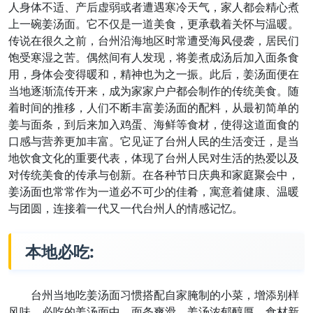
人身体不适、产后虚弱或者遭遇寒冷天气，家人都会精心煮
上一碗姜汤面。它不仅是一道美食，更承载着关怀与温暖。
传说在很久之前，台州沿海地区时常遭受海风侵袭，居民们
饱受寒湿之苦。偶然间有人发现，将姜煮成汤后加入面条食
用，身体会变得暖和，精神也为之一振。此后，姜汤面便在
当地逐渐流传开来，成为家家户户都会制作的传统美食。随
着时间的推移，人们不断丰富姜汤面的配料，从最初简单的
姜与面条，到后来加入鸡蛋、海鲜等食材，使得这道面食的
口感与营养更加丰富。它见证了台州人民的生活变迁，是当
地饮食文化的重要代表，体现了台州人民对生活的热爱以及
对传统美食的传承与创新。在各种节日庆典和家庭聚会中，
姜汤面也常常作为一道必不可少的佳肴，寓意着健康、温暖
与团圆，连接着一代又一代台州人的情感记忆。
本地必吃:
台州当地吃姜汤面习惯搭配自家腌制的小菜，增添别样
风味。必吃的姜汤面中，面条爽滑，姜汤浓郁醇厚，食材新